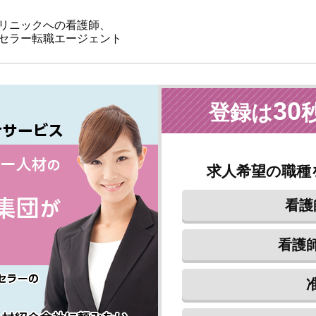
リニックへの看護師、
セラー転職エージェント
30
登録は
*
必須
求人希望の職種
*
クリニック名
*
看護
ご担当者様お名前
*
電話番号
看護
*
メールアドレス
ご要望等