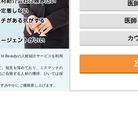
医
医師
カ
o Beautyの人材紹介サービスを利用
て、知見を深めており、ミスマッチの
化に合致する人材の獲得、ひいては採
らすみやかにご連絡差し上げます。