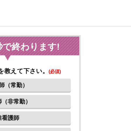
秒で終わります!
を教えて下さい。
(必須)
師（常勤）
師（非常勤）
准看護師