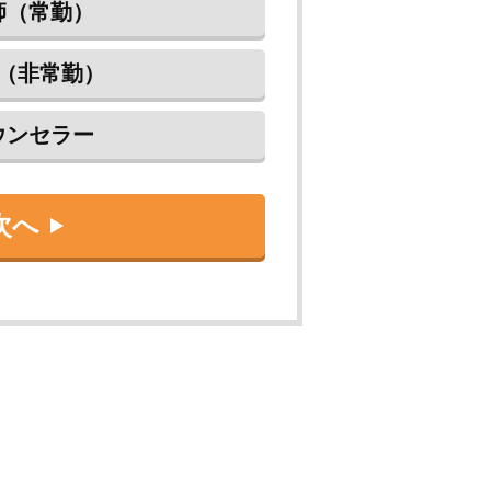
師（常勤）
（非常勤）
ウンセラー
次へ
戻る