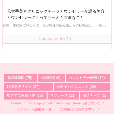
元大手美容クリニックチーフカウンセラーが語る美容
カウンセラーにとってもっとも大事なこと
経験、未経験に関わらず、美容関連や販売職からの転職組は、一度 ...
記事を読む
元大手美 ...
看護師転職
(75)
医師転職
(6)
カウンセラー転職
(12)
転職支援サイト
(27)
医療脱毛クリニック
(39)
地方での転職活動
(18)
ママナース
(12)
派遣ナース
(2)
Home
Change job for nursing! (beauty)について
ライター・編集者一覧
ご利用はじめての方へ