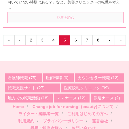
向いていない時期はある？」など、美容クリニックへの転職を考え
...
記事を読む
«
‹
2
3
4
5
6
7
8
›
»
看護師転職
(75)
医師転職
(6)
カウンセラー転職
(12)
転職支援サイト
(27)
医療脱毛クリニック
(39)
地方での転職活動
(18)
ママナース
(12)
派遣ナース
(2)
Home
Change job for nursing! (beauty)について
ライター・編集者一覧
ご利用はじめての方へ
利用規約
プライバシーポリシー
運営会社
採用ご担当者様へ
お問い合わせ