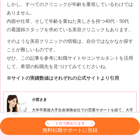
しかし、すべてのクリニックが年齢を重視しているわけでは
ありません。
内面や仕草、そして年齢を重ねた美しさを持つ40代・50代
の看護師スタッフを求めている美容クリニックもあります。
そのような美容クリニックの情報は、自分ではなかなか探す
ことが難しいものです。
ぜひ、この記事を参考に転職サイトやコンサルタントを活用
して、希望の転職先を見つけてみてくださいね。
※サイトの実績数値はそれぞれの公式サイトより引用
小宮さき
大学卒業後大手生命保険会社での営業サポートを経て、大手
メーカーで人事採用に長らく従事。採用事務から採用戦略の
策定まで企業での採用業務経験を活かし、採用、転職、職業
１分で終わります
紹介のフィールドをメインとするライターに。月に数十件の
無料転職サポートに登録
記事を手掛ける。
メニュー
検索
小宮さきの記事一覧