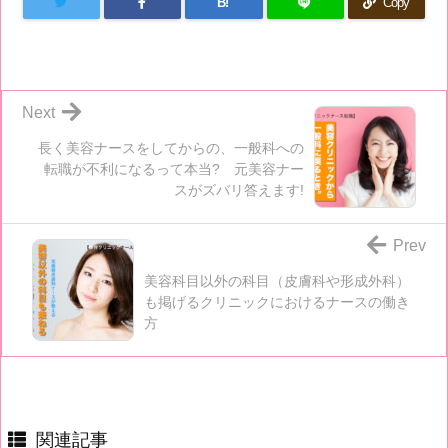
B!
Copy
Next
長く美容ナースをしてからの、一般科への
転職が不利になるって本当? 元美容ナー
スがズバリ答えます!
Prev
美容科目以外の科目（皮膚科や形成外科）
も掲げるクリニックにおけるナースの働き
方
関連記事