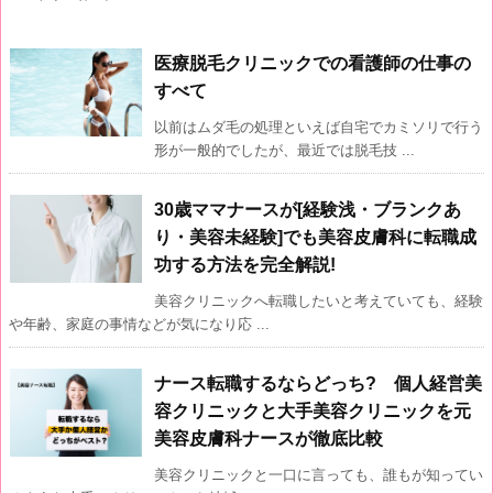
医療脱毛クリニックでの看護師の仕事の
すべて
以前はムダ毛の処理といえば自宅でカミソリで行う
形が一般的でしたが、最近では脱毛技 ...
30歳ママナースが[経験浅・ブランクあ
り・美容未経験]でも美容皮膚科に転職成
功する方法を完全解説!
美容クリニックへ転職したいと考えていても、経験
や年齢、家庭の事情などが気になり応 ...
ナース転職するならどっち? 個人経営美
容クリニックと大手美容クリニックを元
美容皮膚科ナースが徹底比較
美容クリニックと一口に言っても、誰もが知ってい