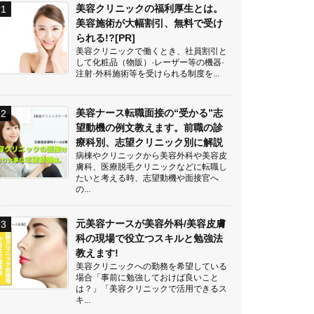
美容クリニックの福利厚生とは。
美容施術が大幅割引、無料で受け
られる!?[PR]
美容クリニックで働くとき、社員割引と
して化粧品（物販）·レーザー等の機器·
注射·外科施術等を受けられる制度を...
美容ナース転職面接の“受かる”志
望動機の例文教えます。前職の診
療科別、志望クリニック別に解説
病棟やクリニックから美容外科や美容皮
膚科、医療脱毛クリニックなどに転職し
たいと考える時、志望動機や面接官へ
の...
元美容ナースが美容外科/美容皮膚
科の現場で役立つスキルと勉強法
教えます!
美容クリニックへの勤務を希望している
場合「事前に勉強しておけば良いこと
は？」「美容クリニックで活用できるス
キ...