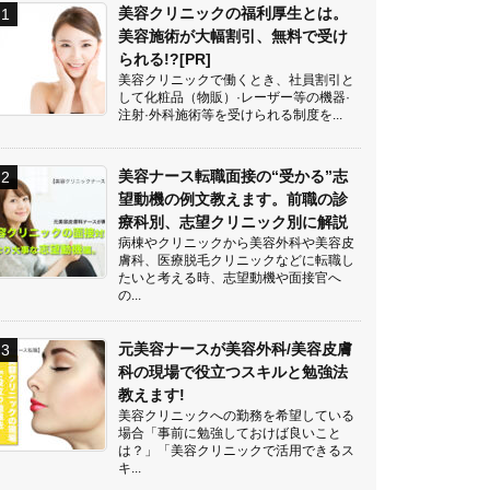
美容クリニックの福利厚生とは。
美容施術が大幅割引、無料で受け
られる!?[PR]
美容クリニックで働くとき、社員割引と
して化粧品（物販）·レーザー等の機器·
注射·外科施術等を受けられる制度を...
美容ナース転職面接の“受かる”志
望動機の例文教えます。前職の診
療科別、志望クリニック別に解説
病棟やクリニックから美容外科や美容皮
膚科、医療脱毛クリニックなどに転職し
たいと考える時、志望動機や面接官へ
の...
元美容ナースが美容外科/美容皮膚
科の現場で役立つスキルと勉強法
教えます!
美容クリニックへの勤務を希望している
場合「事前に勉強しておけば良いこと
は？」「美容クリニックで活用できるス
キ...