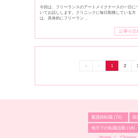
今回は、フリーランスのアートメイクナースの一日に
いてお話しします。クリニックに毎日勤務している方
は、具体的にフリーラン ...
記事を読
«
‹
1
2
看護師転職
(75)
医
地方での転職活動
(18)
Home
Change 