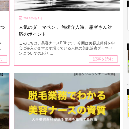
2022年4月1日
立つ
人気のダーマペン 、施術介入時、患者さん対
応のポイント
さ
こんにちは。美容ナースERIです。今回は美容皮膚科を中
し
心に導入がますます増えている人気の美肌治療ダーマペ
ンについてのお話 ...
む
記事を読む