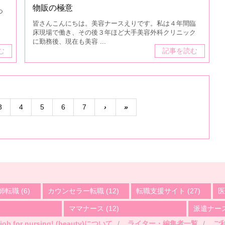
物販の極意
つ
皆さんこんにちは。美容ナースえりです。私は４年間臨
床現場で働き、その後３年ほど大手美容外科クリニック
に勤務後、現在も美容 ...
む
記事を読む
3
4
5
6
7
›
»
師転職
(6)
カウンセラー転職
(12)
転職支援サイト
(27)
医
ママナース
(12)
派遣ナー
job for nursing! (beauty)について
ライター・編集者一覧
ご