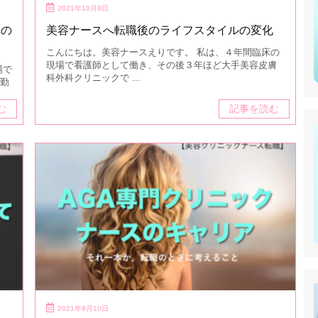
2021年10月8日
への
美容ナースへ転職後のライフスタイルの変化
こんにちは。美容ナースえりです。 私は、４年間臨床の
現場で看護師として働き、その後３年ほど大手美容皮膚
場で
科外科クリニックで ...
に勤
む
記事を読む
2021年9月10日