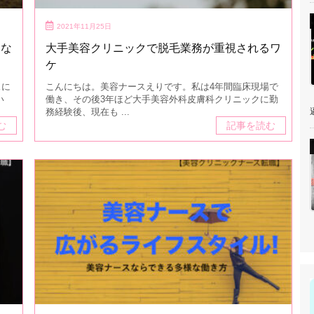
2021年11月25日
トな
大手美容クリニックで脱毛業務が重視されるワ
ケ
スに
こんにちは。美容ナースえりです。私は4年間臨床現場で
い
働き、その後3年ほど大手美容外科皮膚科クリニックに勤
逼
務経験後、現在も ...
む
記事を読む