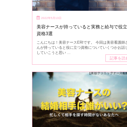
2022年5月13日
美容ナースが持っていると実務と給与で役
資格3選
こんにちは！美容ナースERIです。 今回は美容看護師
んが持っていると役に立つ資格についていくつかお話
していこうと思い ...
記事を読