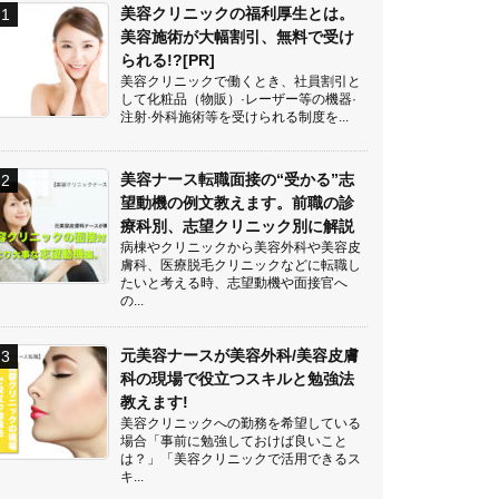
美容クリニックの福利厚生とは。
美容施術が大幅割引、無料で受け
られる!?[PR]
美容クリニックで働くとき、社員割引と
して化粧品（物販）·レーザー等の機器·
注射·外科施術等を受けられる制度を...
美容ナース転職面接の“受かる”志
望動機の例文教えます。前職の診
療科別、志望クリニック別に解説
病棟やクリニックから美容外科や美容皮
膚科、医療脱毛クリニックなどに転職し
たいと考える時、志望動機や面接官へ
の...
元美容ナースが美容外科/美容皮膚
科の現場で役立つスキルと勉強法
教えます!
美容クリニックへの勤務を希望している
場合「事前に勉強しておけば良いこと
は？」「美容クリニックで活用できるス
キ...