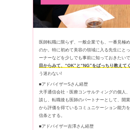
医師転職に限らず、一般企業でも、一番見極
のか。特に初めて美容の領域に入る先生にと
ーナーなどを少しでも事前に知っておきたい
目からみて、“OK”と“NG”をばっちり教えて
う迷わない!
■アドバイザーSさん経歴
大手通信会社・医療コンサルティングの個人、法
談し、転職後も医師のパートナーとして、開
から評価を得ているコミュニケーション能力
信条とする。
■アドバイザー吉澤さん経歴