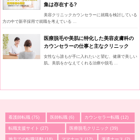
集は存在する?
美容クリニックカウンセラーに就職を検討している
方の中で新卒採用で就職を考えている ...
医療脱毛や美肌に特化した美容皮膚科の
カウンセラーの仕事と主なクリニック
女性なら誰もが手に入れたいと望む、健康で美しい
肌。美肌をかなえてくれる治療や脱毛 ...
看護師転職
(75)
医師転職
(6)
カウンセラー転職
(12)
転職支援サイト
(27)
医療脱毛クリニック
(39)
地方での転職活動
(18)
ママナース
(12)
派遣ナース
(2)